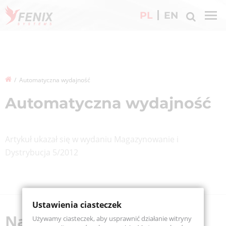
Przejdź
PL
EN
do
treści
Ścieżka
/
Automatyczna wydajność
nawigacyjna
Automatyczna wydajność
Artykuł ukazał się w wydaniu Magazynowanie i
Dystrybucja 5/2012
Ustawienia ciasteczek
Nasi
partnerzy
Używamy ciasteczek, aby usprawnić działanie witryny